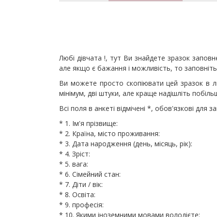
Любі дівчата !, тут Ви знайдете зразок запов
але якщо є бажання і можливість, то заповніть
Ви можете просто скопіювати цей зразок в ли
мінімум, дві штуки, але краще надішліть побіл
Всі поля в анкеті відмічені *, обов'язкові для з
* 1. Ім'я прізвище:
* 2. Країна, місто проживання:
* 3. Дата народження (день, місяць, рік):
* 4. Зріст:
* 5. вага:
* 6. Сімейний стан:
* 7. Діти / вік:
* 8. Освіта:
* 9. професія:
* 10. Якими іноземними мовами володієте: