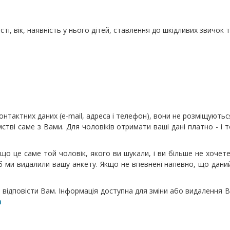
і, вік, наявність у нього дітей, ставлення до шкідливих звичок та
тактних даних (e-mail, адреса і телефон), вони не розміщуються 
мстві саме з Вами. Для чоловіків отримати ваші дані платно - 
що це саме той чоловік, якого ви шукали, і ви більше не хочете
 ми видалили вашу анкету. Якщо не впевнені напевно, що даний
і відповісти Вам. Інформація доступна для зміни або видалення 
m