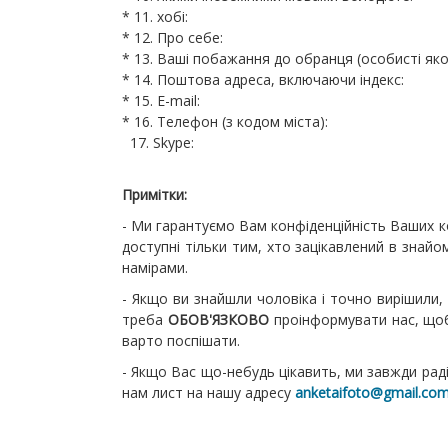
* 11. хобі:
* 12. Про себе:
* 13. Ваші побажання до обранця (особисті якост
* 14. Поштова адреса, включаючи індекс:
* 15. E-mail:
* 16. Телефон (з кодом міста):
17. Skype:
Примітки:
- Ми гарантуємо Вам конфіденційність Ваших кон
доступні тільки тим, хто зацікавлений в знайо
намірами.
- Якщо ви знайшли чоловіка і точно вирішили, 
треба
ОБОВ'ЯЗКОВО
проінформувати нас, щоб
варто поспішати.
- Якщо Вас що-небудь цікавить, ми завжди рад
нам лист на нашу адресу
anketaifoto@gmail.co