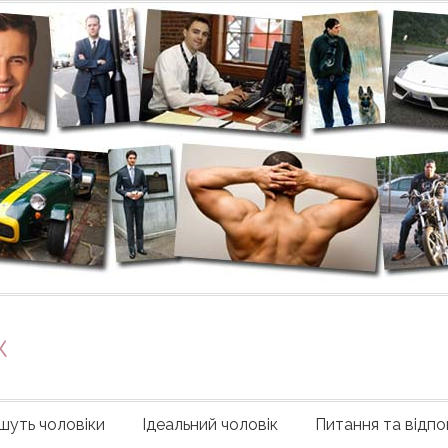
ж
шуть чоловіки
Ідеальний чоловік
Питання та відпов