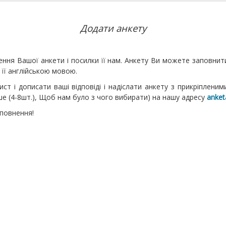
Додати анкету
нення Вашої анкети і посилки її нам. Анкету Ви можете заповнит
 її англійською мовою.
ст і дописати ваші відповіді і надіслати анкету з прикріплени
ьше (4-8шт.), Щоб нам було з чого вибирати) на нашу адресу
anket
аповнення!