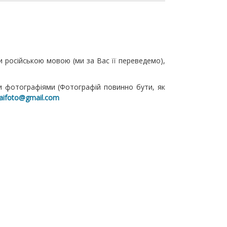
и російською мовою (ми за Вас її переведемо),
ми фотографіями (Фотографій повинно бути, як
aifoto@gmail.com